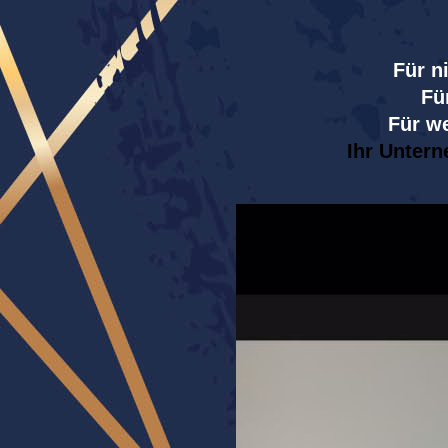
Für n
Fü
Für w
Ihr Untern