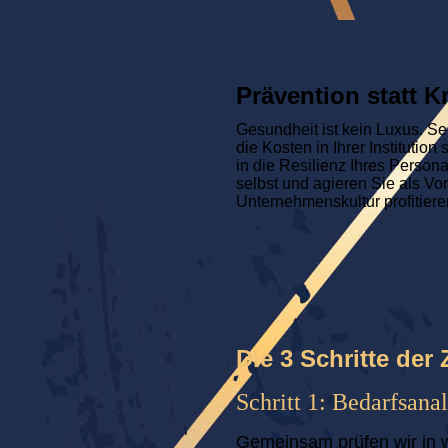
Prävention statt K
Gesundheit ist kein Luxus. S
die Kosten in Ihrer Institutio
in die Resilienz Ihres Person
selbst und agieren Sie als Vo
Unternehmenskultur profitieren
Die 3 Schritte de
Schritt 1: Bedarfsana
Gemeinsam prüfen wir in