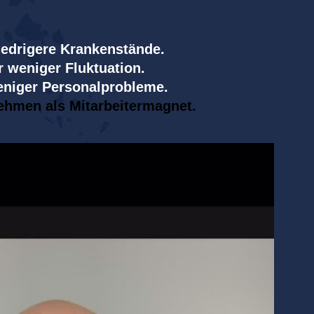
iedrigere Krankenstände.
r weniger Fluktuation.
eniger Personalprobleme.
ehmen als Mitarbeitermagnet.