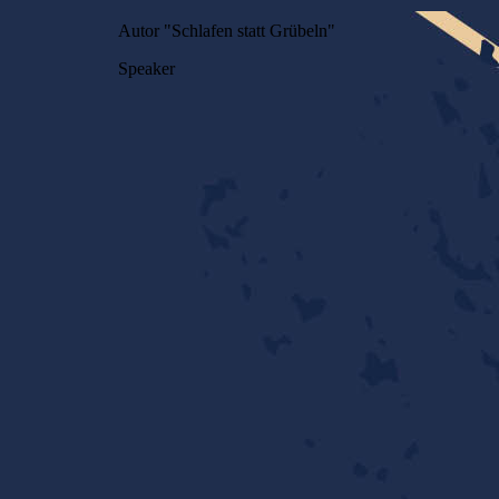
Autor "Schlafen statt Grübeln"
Speaker