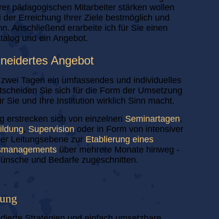
rer pädagogischen Mitarbeiter stärken wollen
i der Erreichung Ihrer Ziele bestmöglich und
nn. Anschließend erarbeite ich für Sie einen
log und ein Angebot.
hneidertes Angebot
n zwei Tagen ein umfassendes und individuelles
scheiden Sie sich für die Form der Umsetzung
r Sie und Ihre Institution wirklich Sinn macht.
 erstrecken sich von einzelnen
Seminartagen
,
ildung
,
Supervision
oder in Form von intensiver
der Leitungsebene zur
Etablierung eines
tsmanagements
über mehrere Monate hinweg -
 Wünsche und Bedarfe zugeschnitten.
zung
ndierte Strategien und einfach umsetzbare,