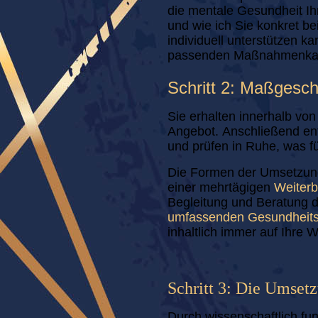
die mentale Gesundheit Ih
und wie ich Sie konkret be
individuell unterstützen ka
passenden Maßnahmenkata
Schritt 2: Maßgesc
Sie erhalten innerhalb vo
Angebot. Anschließend ent
und prüfen in Ruhe, was fü
Die Formen der Umsetzung
einer mehrtägigen
Weiterb
Begleitung und Beratung 
umfassenden Gesundhei
inhaltlich immer auf Ihre
Schritt 3: Die Umset
Durch wissenschaftlich fu