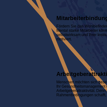
Mitarbeiterbindung
Fördern Sie das Wohlbefinden 
Mental starke Mitarbeiter kön
selbstwirksam und Ihrer Insti
motiviert.
Arbeitgeberattrakt
Menschen möchten sich gesehe
Ihr Gesundheitsmanagement u
Arbeitgeberattraktivität. Denn
Rahmenbedingungen schafft, 